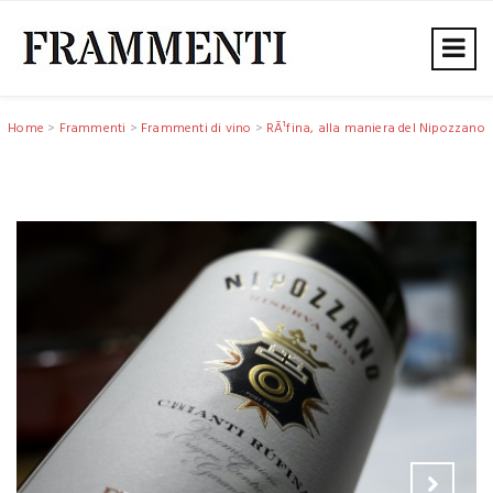
Home
>
Frammenti
>
Frammenti di vino
>
RÃ¹fina, alla maniera del Nipozzano