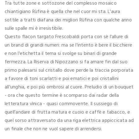
Tra tutte zone e sottozone del complesso mosaico
chiantigiano Rùfina è quella che nel cuor mi sta. L'aura
sottile a tratti diafana dei migliori Rùfina con qualche anno
sulle spalle mi è irresistibile.
Questo flacon targato Frescobaldi porta con sè l'allure di
un brand di grandi numeri: ma se l'intento è bere il bicchiere
e non l'etichetta il tema si svolge su binari di grande
fermezza. La Riserva di Nipozzano si fa amare fin dal suo
primo palesarsi sul cristallo dove perde la traccia porporata
a favore di toni scarlatti e poi ematici e poi cristallini
all'unghia, e poi più ombrosi al cuore. Preludio di un bouquet
- ora che questo termine è scomparso dai radar della
letteratura vìnica - quasi commovente. Il sussiego di
quell'andare di frutta matura e cuoio e caffè e tabacco, e
quel sorso attraversato da una riga elettrica appiccicata ad
un finale che non ne vuol sapere di arrendersi.