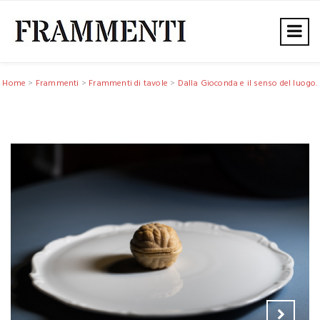
Home
>
Frammenti
>
Frammenti di tavole
>
Dalla Gioconda e il senso del luogo.