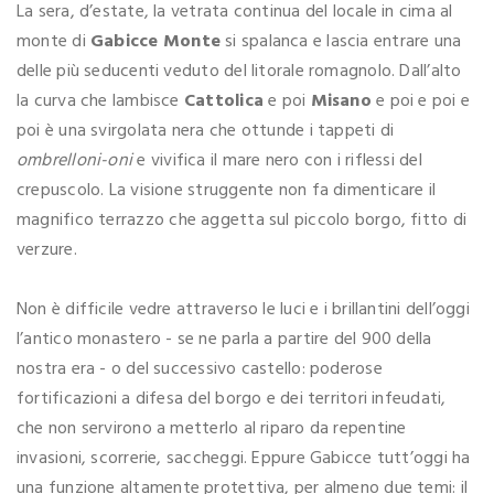
La sera, d’estate, la vetrata continua del locale in cima al
monte di
Gabicce Monte
si spalanca e lascia entrare una
delle più seducenti veduto del litorale romagnolo. Dall’alto
la curva che lambisce
Cattolica
e poi
Misano
e poi e poi e
poi è una svirgolata nera che ottunde i tappeti di
ombrelloni-oni
e vivifica il mare nero con i riflessi del
crepuscolo. La visione struggente non fa dimenticare il
magnifico terrazzo che aggetta sul piccolo borgo, fitto di
verzure.
Non è difficile vedre attraverso le luci e i brillantini dell’oggi
l’antico monastero - se ne parla a partire del 900 della
nostra era - o del successivo castello: poderose
fortificazioni a difesa del borgo e dei territori infeudati,
che non servirono a metterlo al riparo da repentine
invasioni, scorrerie, saccheggi. Eppure Gabicce tutt’oggi ha
una funzione altamente protettiva, per almeno due temi: il