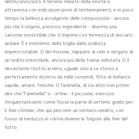
dell’inconosciuto. Il terreno minato della novità si
attraversa con indicazioni prive di tentennamenti, e in poco
tempo la bellezza avvolgente delle composizioni - ancora
più che il singolo, prezioso ingrediente - diventa una
canzone irresistibile che ti impone con fermezza di lasciarti
andare. È il momento della triglia dalla sodezza
imperscrutabile. O del morone, nappato al velo e vergato di
un ordito irresistibile, ancora più della trama vellutata. O il
devastante risotto al nero, uguale solo a se stesso e
perfettamente distinto da mille consimili, fitto di brillanze
sapide, amare, fresche. O l’animella, di cui altro non potrei
dire che “l’animella!” o - infine - il piccione, esercizio
frequentatissimo come fosse la parte di settimo grado per
il
free climber
, che qui percorre un sentiero inedito, con
l’uovo di merluzzo in crema diviene la folgore alla fine del
tutto.