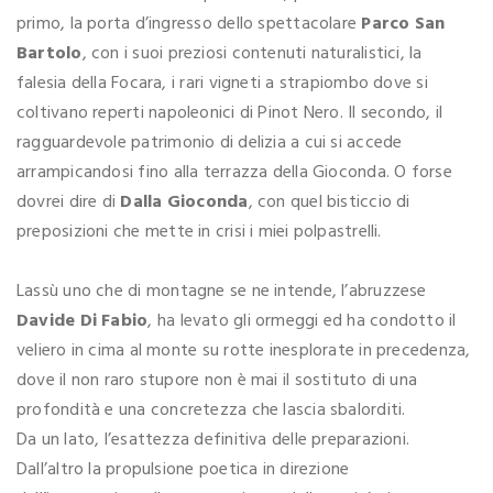
primo, la porta d’ingresso dello spettacolare
Parco San
Bartolo
, con i suoi preziosi contenuti naturalistici, la
falesia della Focara, i rari vigneti a strapiombo dove si
coltivano reperti napoleonici di Pinot Nero. Il secondo, il
ragguardevole patrimonio di delizia a cui si accede
arrampicandosi fino alla terrazza della Gioconda. O forse
dovrei dire di
Dalla Gioconda
, con quel bisticcio di
preposizioni che mette in crisi i miei polpastrelli.
Lassù uno che di montagne se ne intende, l’abruzzese
Davide Di Fabio
, ha levato gli ormeggi ed ha condotto il
veliero in cima al monte su rotte inesplorate in precedenza,
dove il non raro stupore non è mai il sostituto di una
profondità e una concretezza che lascia sbalorditi.
Da un lato, l’esattezza definitiva delle preparazioni.
Dall’altro la propulsione poetica in direzione