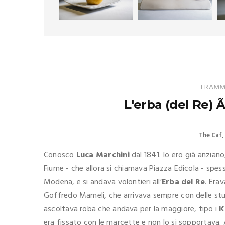
FRAMME
L'erba (del Re) 
The Caf
Conosco
Luca Marchini
dal 1841. Io ero già anzian
Fiume - che allora si chiamava Piazza Edicola - spes
Modena, e si andava volontieri all’
Erba del Re
. Era
Goffredo Mameli, che arrivava sempre con delle stucc
ascoltava roba che andava per la maggiore, tipo i
K
era fissato con le marcette e non lo si sopportava. 