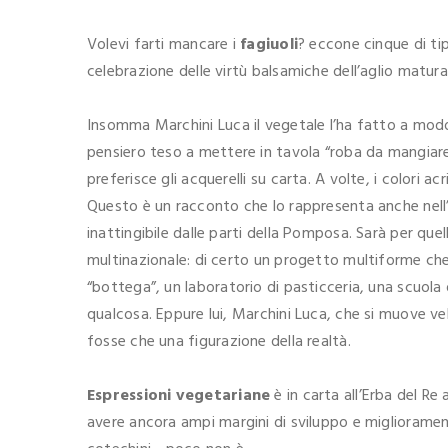
Volevi farti mancare i
fagiuoli
? eccone cinque di tip
celebrazione delle virtù balsamiche dell’aglio matur
Insomma Marchini Luca il vegetale l’ha fatto a modo 
pensiero teso a mettere in tavola “roba da mangiare”. 
preferisce gli acquerelli su carta. A volte, i colori acr
Questo è un racconto che lo rappresenta anche nell’
inattingibile dalle parti della Pomposa. Sarà per quel
multinazionale: di certo un progetto multiforme che 
“bottega”, un laboratorio di pasticceria, una scuola 
qualcosa. Eppure lui, Marchini Luca, che si muove 
fosse che una figurazione della realtà.
Espressioni vegetariane
è in carta all’Erba del Re 
avere ancora ampi margini di sviluppo e miglioramento.