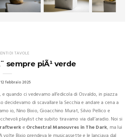
NTI DI TAVOLE
Ã¨ sempre piÃ¹ verde
12 febbraio 2025
o, e quando ci vedevamo all’edicola di Osvaldo, in piazza
so decidevamo di scavallare la Secchia e andare a cena a
vamo io, Nino Bixio, Gioacchino Murat, Silvio Pellico e
hevoli playlist che subito tiravamo via dall’aradio. Noi si
raftwerk
e
Orchestral Manouvres in The Dark
, ma lui
A volte Bixio prendeva le musicassette e le lanciava dal