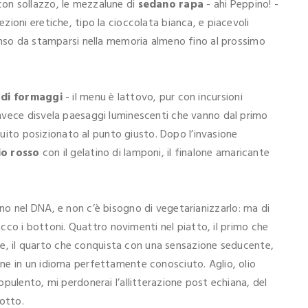
on sollazzo, le mezzalune di
sedano rapa
- ahi Peppino! -
ioni eretiche, tipo la cioccolata bianca, e piacevoli
enso da stamparsi nella memoria almeno fino al prossimo
 di formaggi
- il menu è lattovo, pur con incursioni
nvece disvela paesaggi luminescenti che vanno dal primo
eguito posizionato al punto giusto. Dopo l’invasione
io rosso
con il gelatino di lamponi, il finalone amaricante
o nel DNA, e non c’è bisogno di vegetarianizzarlo: ma di
 ecco i bottoni. Quattro novimenti nel piatto, il primo che
ince, il quarto che conquista con una sensazione seducente,
ne in un idioma perfettamente conosciuto. Aglio, olio
pulento, mi perdonerai l’allitterazione post echiana, del
sotto.