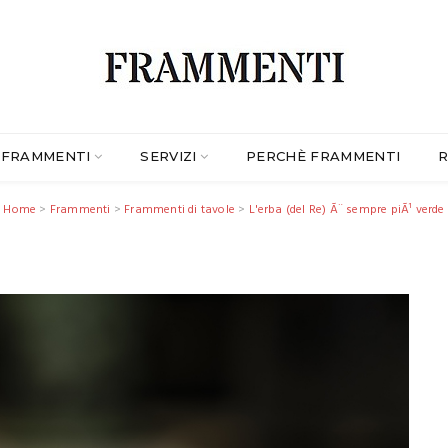
FRAMMENTI
SERVIZI
PERCHÈ FRAMMENTI
R
Home
>
Frammenti
>
Frammenti di tavole
>
L'erba (del Re) Ã¨ sempre piÃ¹ verde