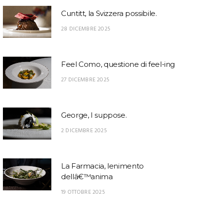
Cuntitt, la Svizzera possibile.
28 DICEMBRE 2025
Feel Como, questione di feel-ing
27 DICEMBRE 2025
George, I suppose.
2 DICEMBRE 2025
La Farmacia, lenimento
dellâ€™anima
19 OTTOBRE 2025