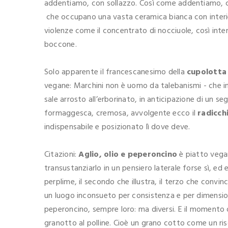
addentiamo, con sollazzo. Così come addentiamo, c
che occupano una vasta ceramica bianca con interiez
violenze come il concentrato di nocciuole, così int
boccone.
Solo apparente il francescanesimo della
cupolotta
vegane: Marchini non è uomo da talebanismi - che i
sale arrosto all’erborinato, in anticipazione di un s
formaggesca, cremosa, avvolgente ecco il
radicch
indispensabile e posizionato lì dove deve.
Citazioni:
Aglio, olio e peperoncino
è piatto vegan
transustanziarlo in un pensiero laterale forse sì, ed
perplime, il secondo che illustra, il terzo che conv
un luogo inconsueto per consistenza e per dimensio
peperoncino, sempre loro: ma diversi. E il momento o
granotto al polline. Cioè un grano cotto come un ri