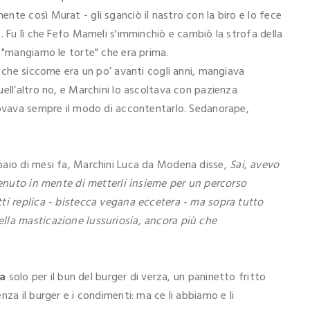
te così Murat - gli sganciò il nastro con la biro e lo fece
. Fu lì che Fefo Mameli s'imminchiò e cambiò la strofa della
a "mangiamo le torte" che era prima.
, che siccome era un po’ avanti cogli anni, mangiava
ell’altro no, e Marchini lo ascoltava con pazienza
rovava sempre il modo di accontentarlo. Sedanorape,
paio di mesi fa, Marchini Luca da Modena disse,
Sai, avevo
 venuto in mente di metterli insieme per un percorso
ti replica - bistecca vegana eccetera - ma sopra tutto
lla masticazione lussuriosia, ancora più che
ia
solo per il bun del burger di verza, un paninetto fritto
za il burger e i condimenti: ma ce li abbiamo e li