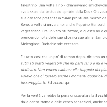
finestrino. Una volta Tino - chiamavamo amichevolmen
svolazzare dal tettuccio apribile della Deux Chevaux
sua canzone preferita in "Siam pronti alla morte" d
Bene, a volte si univa a noi anche Peppino Garibaldi
vegetariano. Era un vero stufatore, e questo no e qu
prendendo nota delle sue idiosincrasie alimentari t
Melengiane, Barbabietole eccetera.
È stato così che un po’ di tempo dopo, diciamo un 
tutti sti piatti vegetabili che mi parlavano e mi è
dedicato. Non volevo cadere nella trappola dei piat
volevo che ci fossero anche i momenti goduriosi de
lussureggiante
. Ed eccoci qui.
Per la verità varrebbe la pena di scavallare la
Secch
dalle cento trame e dalle cento senzazioni, anche sen