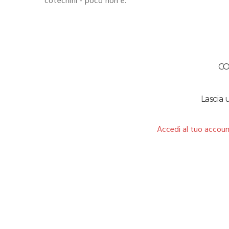
cotechini - poco non è.
C
Lascia
Accedi al tuo accoun