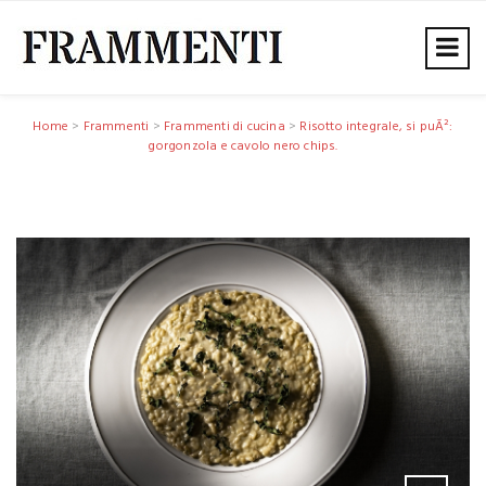
Home
>
Frammenti
>
Frammenti di cucina
>
Risotto integrale, si puÃ²:
gorgonzola e cavolo nero chips.